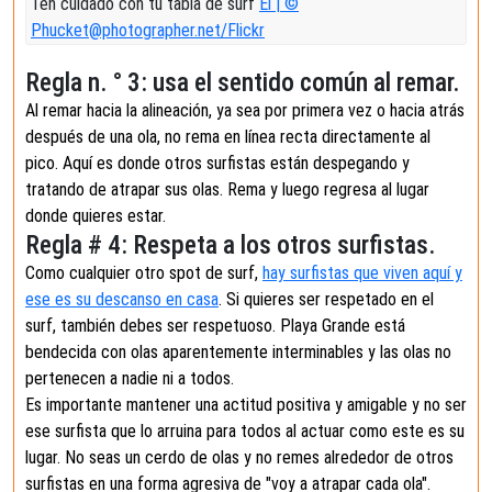
Ten cuidado con tu tabla de surf
El | ©
Phucket@photographer.net/Flickr
Regla n. ° 3: usa el sentido común al remar.
Al remar hacia la alineación, ya sea por primera vez o hacia atrás
después de una ola, no rema en línea recta directamente al
pico. Aquí es donde otros surfistas están despegando y
tratando de atrapar sus olas. Rema y luego regresa al lugar
donde quieres estar.
Regla # 4: Respeta a los otros surfistas.
Como cualquier otro spot de surf,
hay surfistas que viven aquí y
ese es su descanso en casa
. Si quieres ser respetado en el
surf, también debes ser respetuoso. Playa Grande está
bendecida con olas aparentemente interminables y las olas no
pertenecen a nadie ni a todos.
Es importante mantener una actitud positiva y amigable y no ser
ese surfista que lo arruina para todos al actuar como este es su
lugar. No seas un cerdo de olas y no remes alrededor de otros
surfistas en una forma agresiva de "voy a atrapar cada ola".