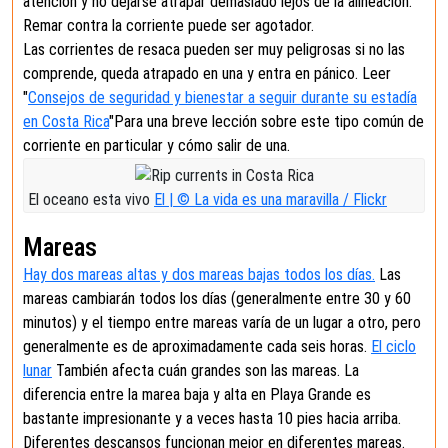
atención y no dejarse atrapar demasiado lejos de la alineación.
Remar contra la corriente puede ser agotador.
Las corrientes de resaca pueden ser muy peligrosas si no las
comprende, queda atrapado en una y entra en pánico. Leer
"
Consejos de seguridad y bienestar a seguir durante su estadía
en Costa Rica
"Para una breve lección sobre este tipo común de
corriente en particular y cómo salir de una.
El oceano esta vivo
El | © La vida es una maravilla / Flickr
Mareas
Hay dos mareas altas y dos mareas bajas todos los días.
Las
mareas cambiarán todos los días (generalmente entre 30 y 60
minutos) y el tiempo entre mareas varía de un lugar a otro, pero
generalmente es de aproximadamente cada seis horas.
El ciclo
lunar
También afecta cuán grandes son las mareas. La
diferencia entre la marea baja y alta en Playa Grande es
bastante impresionante y a veces hasta 10 pies hacia arriba.
Diferentes descansos funcionan mejor en diferentes mareas.